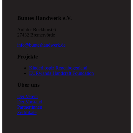
Buntes Handwerk e.V.
Auf der Bockhorst 6
27432 Bremervörde
info@bunteshandwerk.de
Projekte
Kinderhospiz Regenbogenland
EURwanda Handcraft Foundation
Über uns
Der Verein
Der Vorstand
Partner:innen
Zertifikate