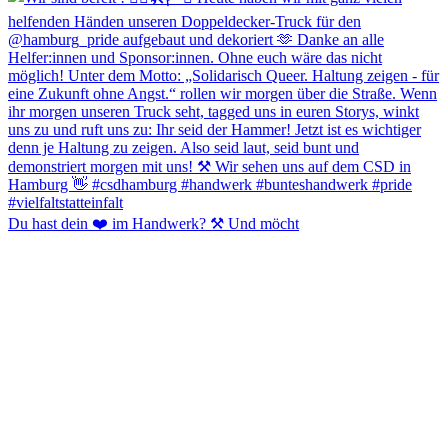
Du hast dein ❤️ im Handwerk? ⚒️ Und möcht