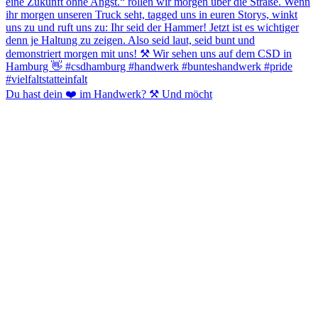
Du hast dein ❤️ im Handwerk? ⚒️ Und möcht