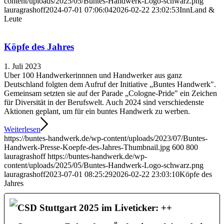
content/uploads/2025/05/Buntes-Handwerk-Logo-schwarz.png
lauragrashoff
2024-07-01 07:06:04
2026-02-22 23:02:53
InnLand &
Leute
Köpfe des Jahres
1. Juli 2023
Uber 100 Handwerkerinnnen und Handwerker aus ganz
Deutschland folgten dem Aufruf der Initiative „Buntes Handwerk".
Gemeinsam setzten sie auf der Parade „Cologne-Pride" ein Zeichen
für Diversität in der Berufswelt. Auch 2024 sind verschiedenste
Aktionen geplant, um für ein buntes Handwerk zu werben.
Weiterlesen
https://buntes-handwerk.de/wp-content/uploads/2023/07/Buntes-
Handwerk-Presse-Koepfe-des-Jahres-Thumbnail.jpg
600
800
lauragrashoff
https://buntes-handwerk.de/wp-
content/uploads/2025/05/Buntes-Handwerk-Logo-schwarz.png
lauragrashoff
2023-07-01 08:25:29
2026-02-22 23:03:10
Köpfe des
Jahres
CSD Stuttgart 2025 im Liveticker: ++