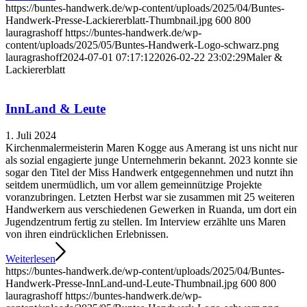
https://buntes-handwerk.de/wp-content/uploads/2025/04/Buntes-
Handwerk-Presse-Lackiererblatt-Thumbnail.jpg
600
800
lauragrashoff
https://buntes-handwerk.de/wp-
content/uploads/2025/05/Buntes-Handwerk-Logo-schwarz.png
lauragrashoff
2024-07-01 07:17:12
2026-02-22 23:02:29
Maler &
Lackiererblatt
InnLand & Leute
1. Juli 2024
Kirchenmalermeisterin Maren Kogge aus Amerang ist uns nicht nur
als sozial engagierte junge Unternehmerin bekannt. 2023 konnte sie
sogar den Titel der Miss Handwerk entgegennehmen und nutzt ihn
seitdem unermüdlich, um vor allem gemeinnützige Projekte
voranzubringen. Letzten Herbst war sie zusammen mit 25 weiteren
Handwerkern aus verschiedenen Gewerken in Ruanda, um dort ein
Jugendzentrum fertig zu stellen. Im Interview erzählte uns Maren
von ihren eindrücklichen Erlebnissen.
Weiterlesen
https://buntes-handwerk.de/wp-content/uploads/2025/04/Buntes-
Handwerk-Presse-InnLand-und-Leute-Thumbnail.jpg
600
800
lauragrashoff
https://buntes-handwerk.de/wp-