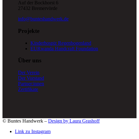
Auf der Bockhorst 6
27432 Bremervörde
info@bunteshandwerk.de
Projekte
Kinderhospiz Regenbogenland
EURwanda Handcraft Foundation
Über uns
Der Verein
Der Vorstand
Partner:innen
Zertifikate
© Buntes Handwerk –
Design by Laura Grashoff
Link zu Instagram