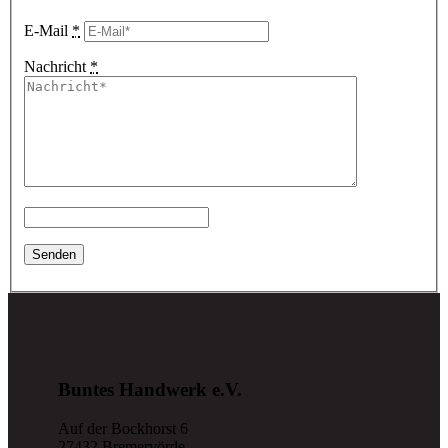
E-Mail
*
Nachricht
*
Buntes Handwerk e.V.
Auf der Bockhorst 6
27432 Bremervörde