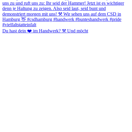
Du hast dein ❤️ im Handwerk? ⚒️ Und möcht