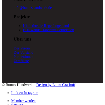
info@bunteshandwerk.de
Projekte
Kinderhospiz Regenbogenland
EURwanda Handcraft Foundation
Über uns
Der Verein
Der Vorstand
Partner:innen
Zertifikate
© Buntes Handwerk –
Design by Laura Grashoff
Link zu Instagram
Member werden
Satzung